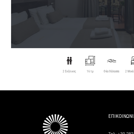
2 Ενήλικες
16 τμ
Θέα Θάλασσα
2 Μονά
ΕΠΙΚΟΙΝΩΝ