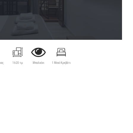
κας
16-20 τμ
Μπαλκόνι
1 Μονό Κρεβάτι