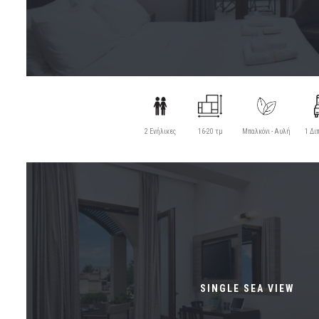
2 Ενήλικες
16-20 τμ
Μπαλκόνι - Αυλή
1 Δι
SINGLE SEA VIEW