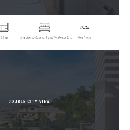
30 τμ
1 king size κρεβάτι και 1 μονό / διπλό κρεβάτι
Θέα Πισίνα
DOUBLE CITY VIEW