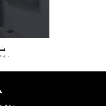
 Κρεβάτια
ΊΑ