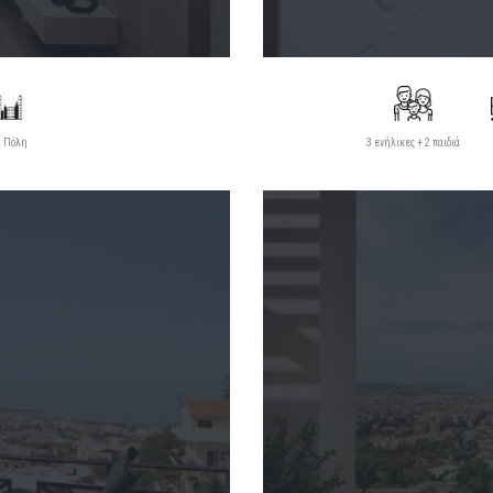
 Πόλη
3 ενήλικες + 2 παιδιά