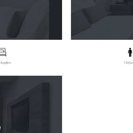
ό Κρεβάτι
1 Ενήλι
W