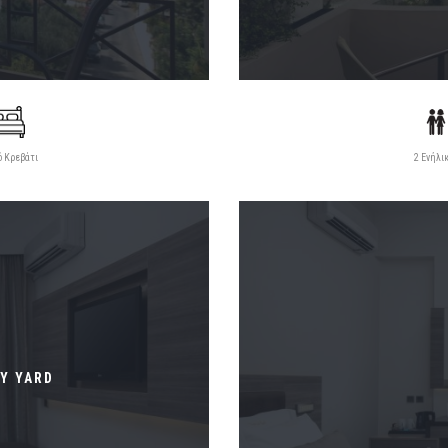
ό Κρεβάτι
2 Ενήλι
Y YARD