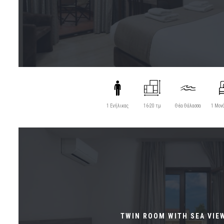
1 Ενήλικας
16-20 τμ
Θέα Θάλασσα
1 Μον
TWIN ROOM WITH SEA VIE