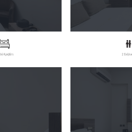
πλό Κρεβάτι
2 Ενήλι