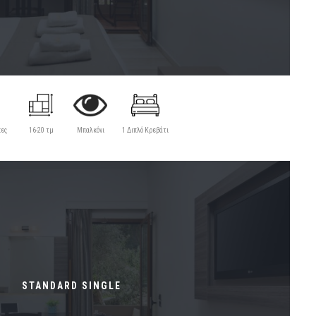
κες
16-20 τμ
Μπαλκόνι
1 Διπλό Κρεβάτι
STANDARD SINGLE