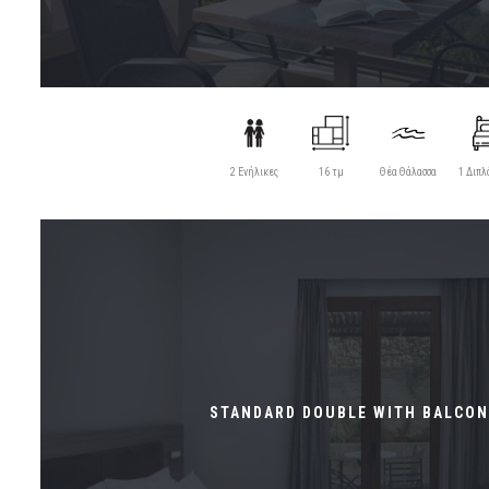
2 Ενήλικες
16 τμ
Θέα Θάλασσα
1 Διπλ
STANDARD DOUBLE WITH BALCON