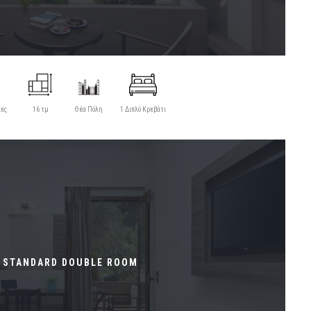
κες
16 τμ
Θέα Πόλη
1 Διπλό Κρεβάτι
STANDARD DOUBLE ROOM