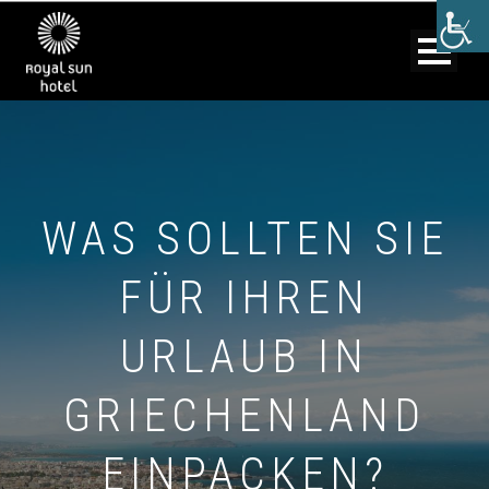
WAS SOLLTEN SIE
FÜR IHREN
URLAUB IN
GRIECHENLAND
EINPACKEN?